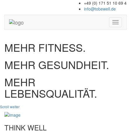
+49 (0) 171 51 10 69 4
info@tobewell.de
Toggle
navigati
MEHR FITNESS.
MEHR GESUNDHEIT.
MEHR
LEBENSQUALITÄT.
Scroll weiter
THINK WELL